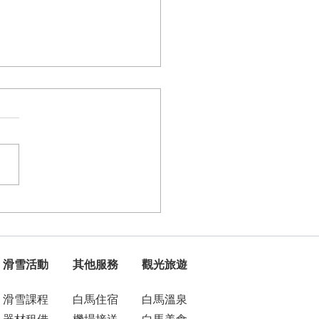
到雪場是去玩的，幹嘛一
課浪費時間。
滑雪活動
其他服務
觀光旅遊
滑雪課程
白馬住宿
白馬溫泉