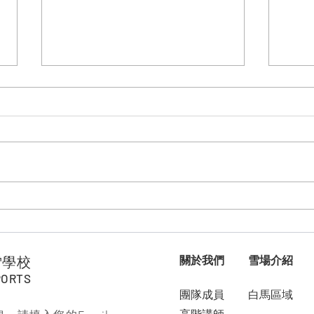
全家大小都適合的滑雪場 "白
冬天
馬岩岳"
直上
雪學校
關於我們
雪場介紹
PORTS
團隊成員
白馬區域