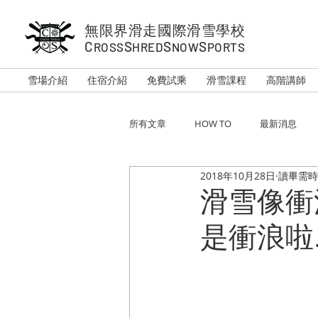
無限界滑走國際滑雪學校
C
S
S
S
ROSS
HRED
NOW
PORTS
雪場介紹
住宿介紹
免費試乘
滑雪課程
高階講師
所有文章
HOW TO
最新消息
2018年10月28日
讀畢需時 
滑雪像衝
是衝浪啦..