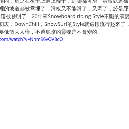
很悶，於是在板子上裝上輪子，到哪都可滑，滑板就這樣
裡的坡道都被雪埋了，滑板又不能滑了，又悶了，於是屁
就這被發明了，20年來Snowboard riding Style不斷
，DownChill，SnowSurf的Style就這樣流行起來
要像個大人樣，不過屁孩的靈魂是不會變的。
e.com/watch?v=Nnm96vOV8cQ