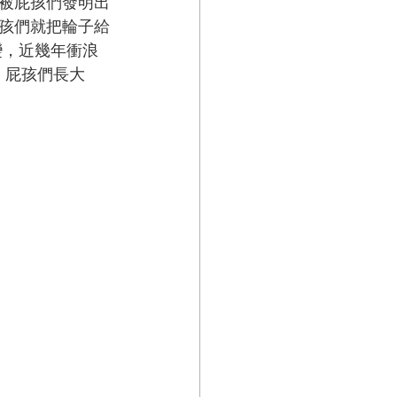
被屁孩們發明出
孩們就把輪子給
的演變，近幾年衝浪
了，屁孩們長大