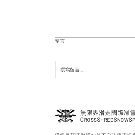
留言
撰寫留言......
春天思樂冰還是可以貼地
Carving。
無限界滑走國際滑
C
S
S
S
ROSS
HRED
NOW