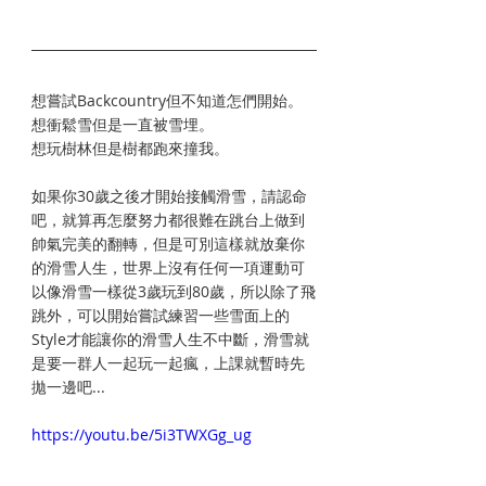
想嘗試Backcountry但不知道怎們開始。
想衝鬆雪但是一直被雪埋。
想玩樹林但是樹都跑來撞我。
如果你30歲之後才開始接觸滑雪，請認命
吧，就算再怎麼努力都很難在跳台上做到
帥氣完美的翻轉，但是可別這樣就放棄你
的滑雪人生，世界上沒有任何一項運動可
以像滑雪一樣從3歲玩到80歲，所以除了飛
跳外，可以開始嘗試練習一些雪面上的
Style才能讓你的滑雪人生不中斷，滑雪就
是要一群人一起玩一起瘋，上課就暫時先
拋一邊吧...
https://youtu.be/5i3TWXGg_ug