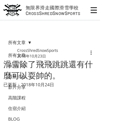
無限界滑走國際滑雪學校
C
S
S
S
ROSS
HRED
NOW
PORTS
文章
所有文章
CrossShredSnowSports
所有文章
2018年10月23日
滑雪除了飛飛跳跳還有什
HOW TO
麼可以耍帥的。
最新消息
已更新：
2018年10月24日
影片分享
高階課程
住宿介紹
BLOG