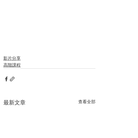
#丸山格
#大神祭
#CrossShredSnowSports
#無限界滑走
影片分享
高階課程
最新文章
查看全部