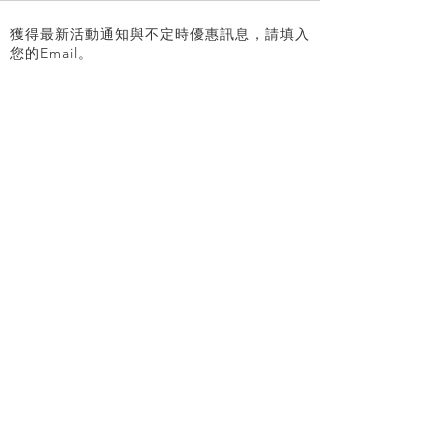
獲得最新活動通知與不定時優惠訊息，請填入
您的Email。
SEND
關於我們
團隊成員
高階講師
人才招募
聯絡我們
雪場介紹
白馬區域
滑雪活動
滑雪課程
器材租借
纜車票券
免費試乘