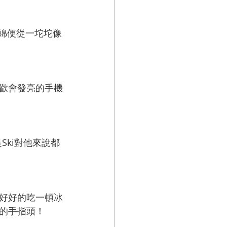
綿綿便從一坨坨像
歡會發亮的手機
Ski對他來說都
好好的吃一頓冰
的手指頭！