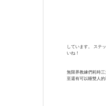
しています。 ステ
いね！ 
無限界教練們耗時三
至還有可以睡雙人的