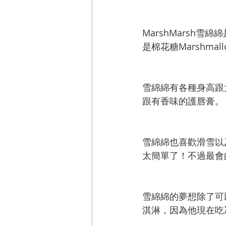
MarshMarsh
是棉花糖Marshma
雪綿綿有各種身高跟
跟有香味的護唇膏。
雪綿綿也喜歡滑雪以及
太簡單了！不過最會
雪綿綿的夢想除了可
淇淋，因為他現在吃