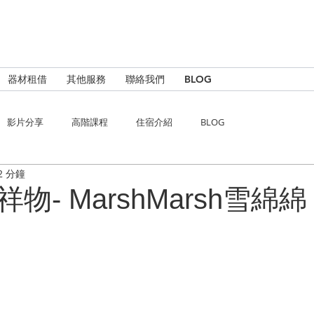
器材租借
其他服務
聯絡我們
BLOG
影片分享
高階課程
住宿介紹
BLOG
2 分鐘
物- MarshMarsh雪綿綿