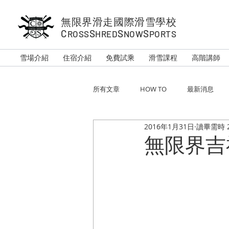
無限界滑走國際滑雪學校
C
S
S
S
ROSS
HRED
NOW
PORTS
雪場介紹
住宿介紹
免費試乘
滑雪課程
高階講師
所有文章
HOW TO
最新消息
2016年1月31日
讀畢需時 
無限界吉祥