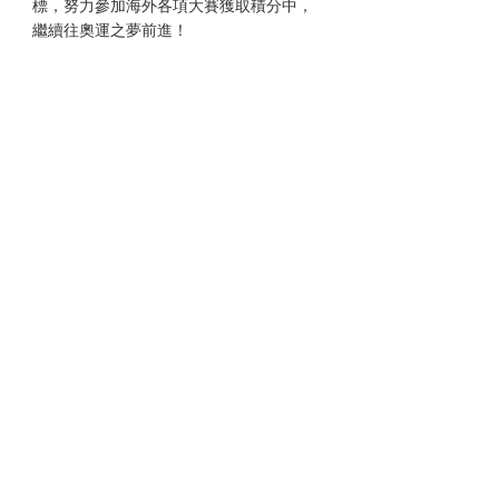
標，努力參加海外各項大賽獲取積分中，
繼續往奧運之夢前進！
個人臉書 
https://www.facebook.com/naoyatabar
aofficial
官方贊助頁面 
http://www.naoya-tabara.jp/support/ 
http://ameblo.jp/naoyan-141/
BLOG
最新文章
查看全部