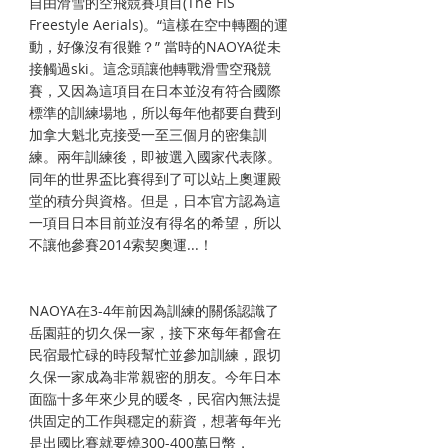
自由滑雪的空飛競賽項目(The FIS 
Freestyle Aerials)。“這樣在空中轉圈的運
動，好像沒有很難？” 當時的NAOYA從未
接觸過ski。這念頭讓他轉戰滑雪空飛競
賽，又因為這項目在日本並沒有符合國際
標準的訓練場地，所以每年他都要自費到
加拿大魁北克接受一至三個月的密集訓
練。兩年訓練後，即被選入國家代表隊。
同年的世界盃比賽得到了可以站上奧運殿
堂的積分與資格。但是，日本官方認為這
一項目日本目前並沒有得名的希望，所以
不讓他參賽2014索契奧運...！
​​NAOYA在3-4年前因為訓練的關係認識了
岳園莊的切久保一家，接下來每年都會在
民宿最忙碌的時段幫忙並參加訓練，跟切
久保一家成為非常親密的朋友。今年日本
面臨十多年來少見的暖冬，民宿內無法提
供固定的工作與穩定的薪資，想著每年光
是出國比賽就要燒300-400萬日幣，