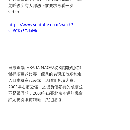
驚呼後所有人都湧上前要求再看一次
video.... 
https://www.youtube.com/watch?
v=6CKxE7zIxHk
​田原直哉TABARA NAOYA從8歲開始參加
體操項目的比賽，優異的表現讓他順利進
入日本國家代表隊，活躍於各項大賽。
2005年右肩受傷，之後負傷參賽的成績並
不是很理想，2008年出賽北京奧運的機會
註定要從眼前錯過，決定隱退。