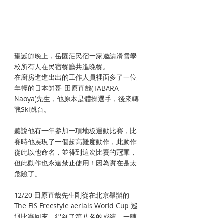
聖誕節晚上，岳園莊民宿一家邀請滑雪學
校所有人在民宿餐廳共進晚餐。 
在廚房進進出出的工作人員裡面多了一位
年輕的日本帥哥-田原直哉(TABARA 
Naoya)先生，他原本是體操選手，後來轉
戰Ski跳台。
聽說他有一年參加一項地板運動比賽，比
賽時他展現了一個超高難度動作，此動作
從此以他命名，並得到這次比賽的冠軍，
但此動作也永遠禁止使用！因為實在是太
危險了。
12/20 田原直哉先生剛從在北京舉辦的
The FIS Freestyle aerials World Cup 巡
迴比賽回來，得到了第八名的成績。一陣