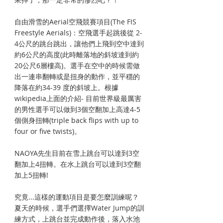
自由滑雪的Aerial空飛競賽項目(The FIS 
Freestyle Aerials)：空飛選手起跳後從 2-
4公尺的跳台跳出，讓他們上飛到空中達到
約6公尺的高度(此時離落地的斜坡達到約
20公尺6層樓高)。選手在空中的時候需做
出一連串翻轉或是扭身的動作，並平穩的
降落在約34-39 度的斜坡上。根據
wikipedia上面的介紹- 目前世界級最厲害
的男性選手可以做到3個空翻加上高達4-5
個側身扭轉(triple back flips with up to 
four or five twists)。
NAOYA先生目前在雪上跳台可以達到3空
翻加上4扭轉。在水上跳台可以達到3空翻
加上5扭轉!
究竟...這樣的運動項目是要怎麼訓練呢？
夏天的時候，選手們選擇Water Jump的訓
練方式，上跳台並完成動作後，落入水池