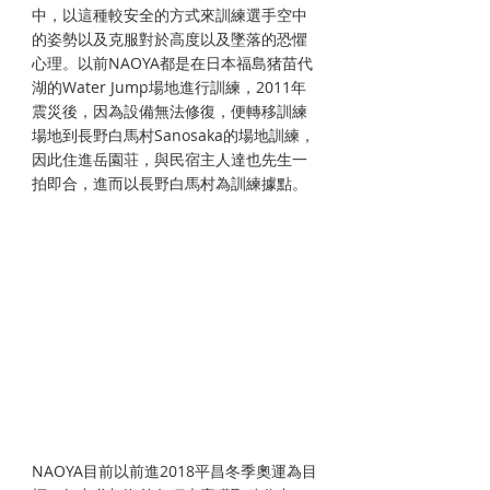
中，以這種較安全的方式來訓練選手空中
的姿勢以及克服對於高度以及墜落的恐懼
心理。以前NAOYA都是在日本福島猪苗代
湖的Water Jump場地進行訓練，2011年
震災後，因為設備無法修復，便轉移訓練
場地到長野白馬村Sanosaka的場地訓練，
因此住進岳園荘，與民宿主人達也先生一
拍即合，進而以長野白馬村為訓練據點。
NAOYA目前以前進2018平昌冬季奧運為目