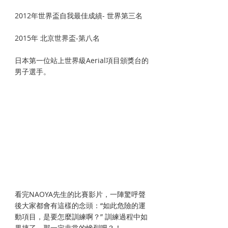
2012年世界盃自我最佳成績- 世界第三名
2015年 北京世界盃-第八名
日本第一位站上世界級Aerial項目頒獎台的
男子選手。 
看完NAOYA先生的比賽影片，一陣驚呼聲
後大家都會有這樣的念頭：“如此危險的運
動項目，是要怎麼訓練啊？” 訓練過程中如
果摔了，那一定非常的慘烈吧？！