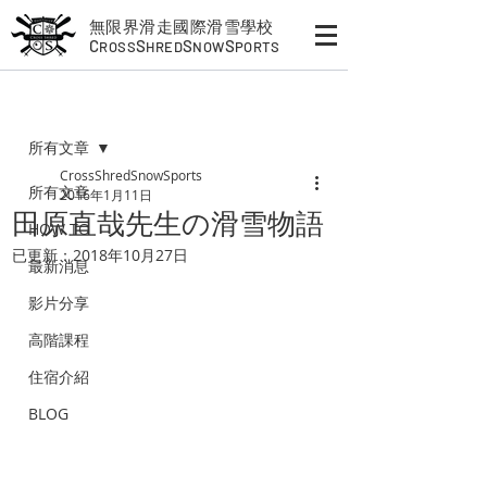
無限界滑走國際滑雪學校
C
S
S
S
ROSS
HRED
NOW
PORTS
文章
所有文章
CrossShredSnowSports
所有文章
2016年1月11日
田原直哉先生の滑雪物語
HOW TO
已更新：
2018年10月27日
最新消息
影片分享
高階課程
住宿介紹
BLOG