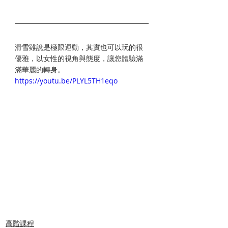
滑雪雖說是極限運動，其實也可以玩的很
優雅，以女性的視角與態度，讓您體驗滿
滿華麗的轉身。
https://youtu.be/PLYL5TH1eqo
#茶原SAORI
#LadyCamp
#CrossShredSnowSports
#無限界滑走
高階課程