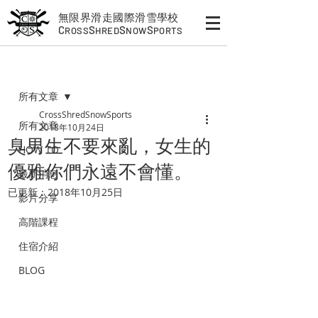
無限界滑走國際滑雪學校
C
S
S
S
ROSS
HRED
NOW
PORTS
文章
所有文章
CrossShredSnowSports
所有文章
2018年10月24日
臭男生不要來亂，女生的
HOW TO
優雅你們永遠不會懂。
最新消息
已更新：
2018年10月25日
影片分享
高階課程
住宿介紹
BLOG