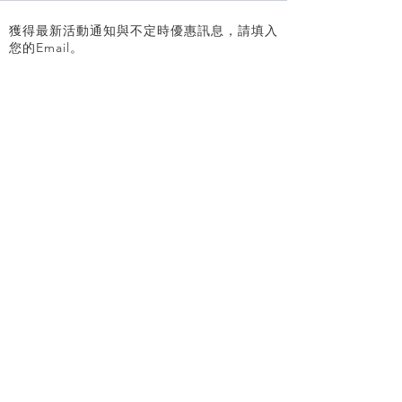
獲得最新活動通知與不定時優惠訊息，請填入
您的Email。
SEND
關於我們
團隊成員
高階講師
人才招募
聯絡我們
雪場介紹
白馬區域
滑雪活動
滑雪課程
器材租借
纜車票券
免費試乘