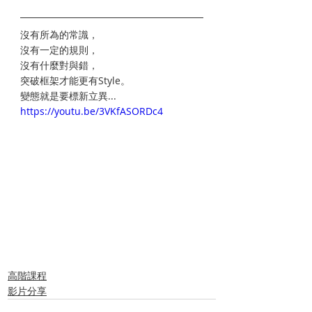
沒有所為的常識，
沒有一定的規則，
沒有什麼對與錯，
突破框架才能更有Style。
變態就是要標新立異...
https://youtu.be/3VKfASORDc4
#平間和德
#大神祭
#CrossShredSnowSports
#無限界滑走
高階課程
影片分享