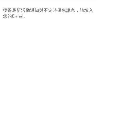
獲得最新活動通知與不定時優惠訊息，請填入
您的Email。
SEND
關於我們
團隊成員
高階講師
人才招募
聯絡我們
雪場介紹
白馬區域
滑雪活動
滑雪課程
器材租借
纜車票券
免費試乘