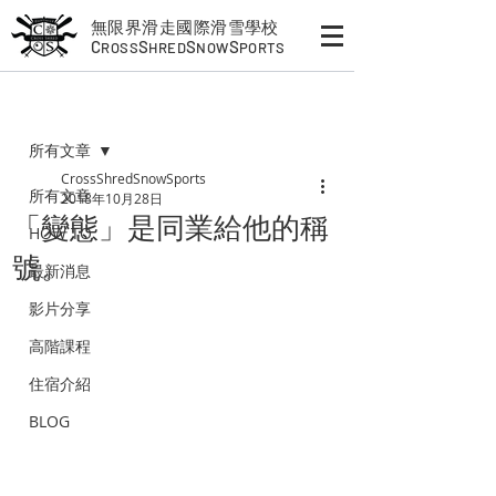
無限界滑走國際滑雪學校
C
S
S
S
ROSS
HRED
NOW
PORTS
文章
所有文章
CrossShredSnowSports
所有文章
2018年10月28日
「變態」是同業給他的稱
HOW TO
號。
最新消息
影片分享
高階課程
住宿介紹
BLOG