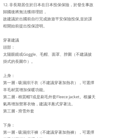
12. 非長期居住於日本在日本投保保險，於發生事故
歸國後將無法獲得理賠，
故建議於出國前自行完成旅遊平安保險投保,並於課
程開始前提出投保證明。
穿著建議
頭部：
太陽眼鏡或Goggle、毛帽、面罩、脖圍（不建議披
掛式的長圍巾）。
上身：
第一層 - 吸濕排汗衣（不建議穿著加熱衣），可選擇
羊毛材質增加保暖功能。
第二層 - 棉質帽T或是刷毛外套Fleece Jacket。根據天
氣再增加禦寒衣物，建議洋蔥式穿著法。
第三層 - 滑雪外套
下身：
第一層 - 吸濕排汗褲（不建議穿著加熱褲），可選擇