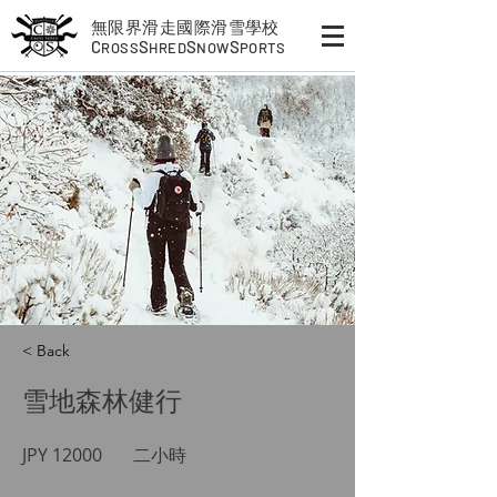
無限界滑走國際滑雪學校
C
S
S
S
ROSS
HRED
NOW
PORTS
< Back
雪地森林健行
JPY 12000
二小時