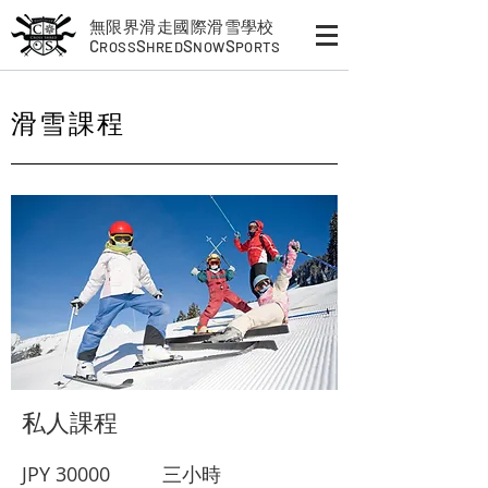
無限界滑走國際滑雪學校
C
S
S
S
ROSS
HRED
NOW
PORTS
​滑雪課程
私人課程
JPY 30000
三小時