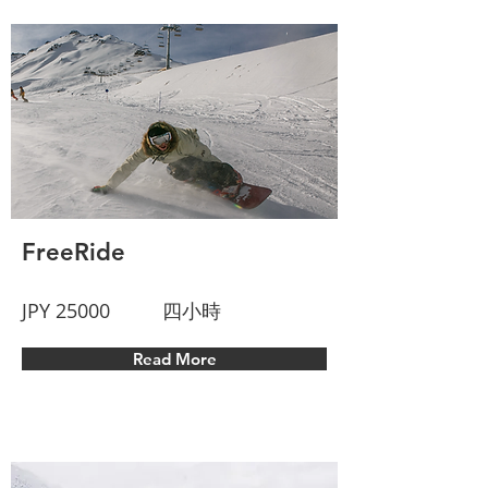
FreeRide
JPY 25000
四小時
Read More