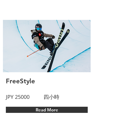
FreeStyle
JPY 25000
四小時
Read More