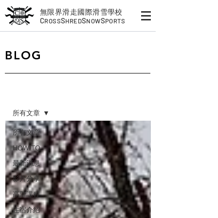
無限界滑走國際滑雪學校
C
S
S
S
ROSS
HRED
NOW
PORTS
​BLOG
BLOG
所有文章
所有文章
HOW TO
最新消息
影片分享
高階課程
住宿介紹