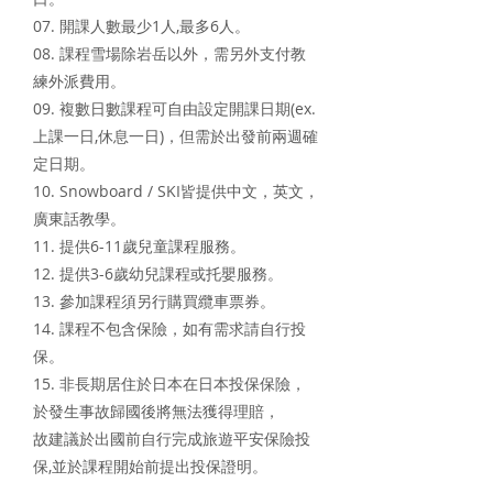
07. 開課人數最少1人,最多6人。
08. 課程雪場除岩岳以外，需另外支付教
練外派費用。
09. 複數日數課程可自由設定開課日期(ex.
上課一日,休息一日)，但需於出發前兩週確
定日期。
10. Snowboard / SKI皆提供中文，英文，
廣東話教學。
11. 提供6-11歲兒童課程服務。
12. 提供3-6歲幼兒課程或托嬰服務。
13. 參加課程須另行購買纜車票券。
14. 課程不包含保險，如有需求請自行投
保。
15. 非長期居住於日本在日本投保保險，
於發生事故歸國後將無法獲得理賠，
故建議於出國前自行完成旅遊平安保險投
保,並於課程開始前提出投保證明。