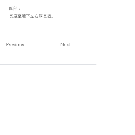
腳部：
長度至膝下左右厚長襪。
Previous
Next
獲得最新活動通知與不定時優惠訊息，請填入
您的Email。
SEND