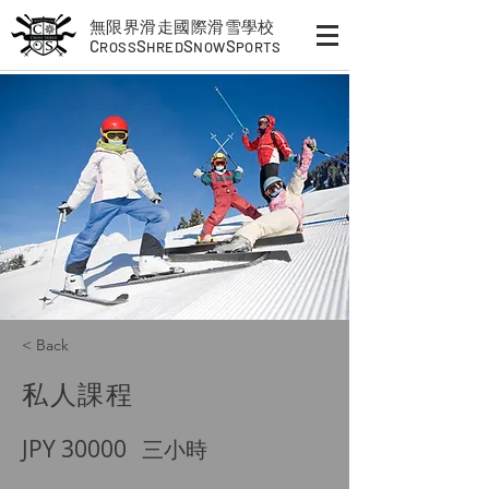
無限界滑走國際滑雪學校
C
S
S
S
ROSS
HRED
NOW
PORTS
< Back
私人課程
JPY 30000
三小時