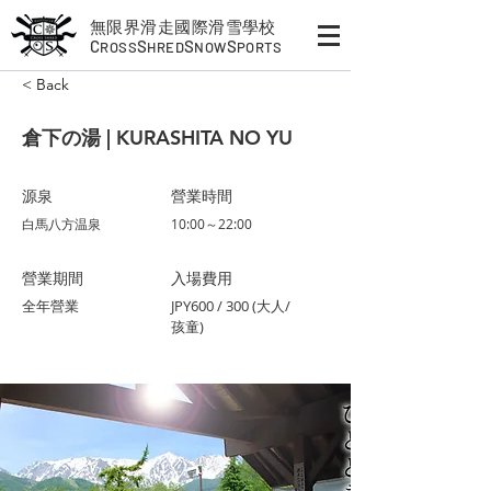
無限界滑走國際滑雪學校
C
S
S
S
ROSS
HRED
NOW
PORTS
< Back
倉下の湯 | KURASHITA NO YU
​源泉
營業時間
白馬八方温泉
10:00～22:00
​營業期間
入場費用
全年營業
JPY600 / 300 (大人/
孩童)