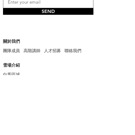
SEND
關於我們
團隊成員
高階講師
人才招募
聯絡我們
雪場介紹
白馬區域
滑雪活動
滑雪課程
器材租借
纜車票券
免費試乘
其他服務
白馬住宿
雪具保管
WIFI分享器
機場接送
跟拍攝影
攝影器材租借