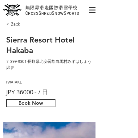
無限界滑走國際滑雪學校
C
S
S
S
ROSS
HRED
NOW
PORTS
< Back
Sierra Resort Hotel
Hakaba
〒399-9301 長野県北安曇郡白馬村みずばしょう
温泉
IWATAKE
JPY 36000~ / 日
Book Now