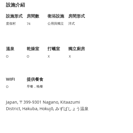
設施介紹
設施形式
​房間數
衛浴設施
房間形式
公用與獨立
洋式
度假村
74
溫泉
​乾燥室
​打蠟室
​獨立廚房
O
O
X
X
​WIFI
提供餐食
早餐，晚餐
O
Japan, 〒399-9301 Nagano, Kitaazumi
District, Hakuba, Hokujō, みずばしょう温泉