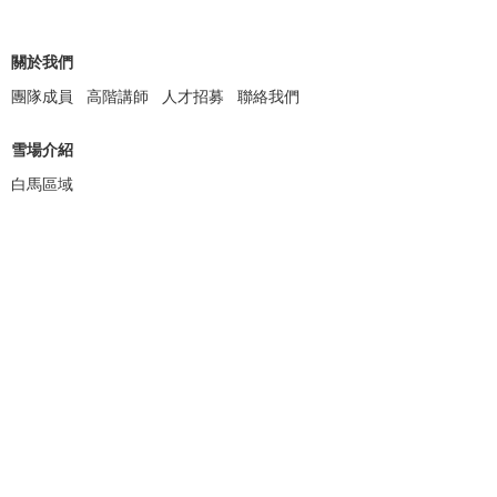
關於我們
團隊成員
高階講師
人才招募
聯絡我們
雪場介紹
白馬區域
滑雪活動
滑雪課程
器材租借
纜車票券
免費試乘
其他服務
白馬住宿
雪具保管
WIFI分享器
機場接送
跟拍攝影
攝影器材租借
雪場接送
戶外活動
觀光旅遊